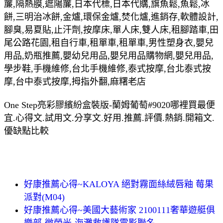
簾,隔熱膜,遮陽簾,日本代標,日本代購,旗魚鬆,魚鬆,冰
餅,三明治冰餅,金爐,環保金爐,焚化爐,進銷存,軟體設計,
腳臭,易夏貼,止汗劑,按摩床,單人床,雙人床,租腳踏車,田
尾公路花園,租自行車,租單車,租單車,男性塑身衣,嬰兒
用品,奶瓶推薦,嬰幼兒用品,嬰兒用品購物網,嬰兒用品,
學步鞋,手機維修,台北手機維修,泰式按摩,台北泰式按
摩,台中泰式按摩,拇指外翻,麻糬老店
One Step亮彩膠繽紛盒裝版-蘭姆葡萄#9020哪裡買最便
宜.心得文.試用文.分享文.好用.推薦.評價.熱銷.開箱文.
優缺點比較
好康推薦心得~KALOYA 絕對霧面絲絨唇釉 莓果
派對(M04)
好康推薦心得~美國大藝術家 2100111奢華遊艇俱
樂部-微螢光-海灘救護隊電影聯名