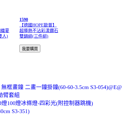
1590
【德國HOPE歐普】
潤織夏
超導熱不沾彩漾鑽石
雙人)
雙鍋組(三件組)
鐘 二畫一鐘掛鐘(60-60-3.5cm S3-054)@E@
us運動臂套組
100燈冰條燈-四彩光(附控制器跳機)
 S3-351)