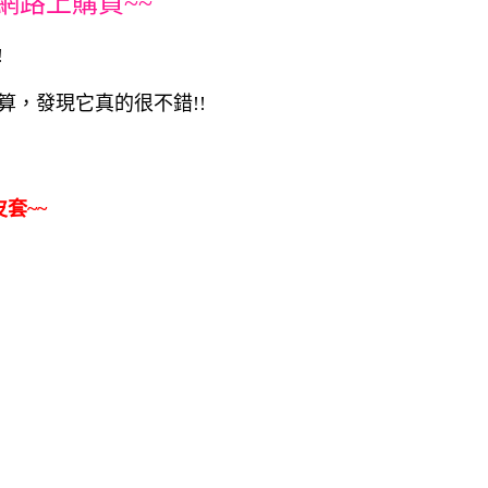
網路上購買~~
!
宜划算，發現它真的很不錯!!
皮套~~