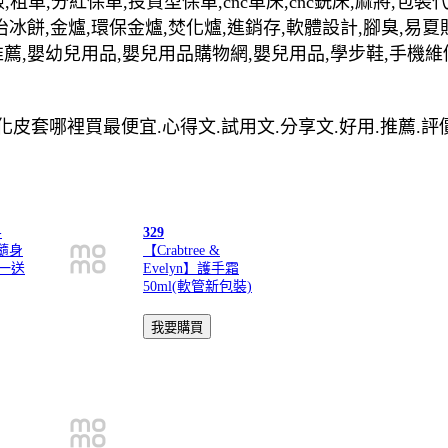
,租車,分紅保單,投資型保單,cnc車床,cnc銑床,麻將,包
治冰餅,金爐,環保金爐,焚化爐,進銷存,軟體設計,腳臭,易夏
推薦,嬰幼兒用品,嬰兒用品購物網,嬰兒用品,學步鞋,手機維
鏡盒式上抽 客製化皮套哪裡買最便宜.心得文.試用文.分享文.好用.推薦
-
329
璃隨身
【Crabtree &
買一送
Evelyn】護手霜
50ml(軟管新包裝)