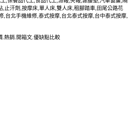
裝代工,保養品代工,食品代工,派報,夾報,靠腰墊,汽車窗簾,隔
貼,止汗劑,按摩床,單人床,雙人床,租腳踏車,田尾公路花
修,台北手機維修,泰式按摩,台北泰式按摩,台中泰式按摩,
.評價.熱銷.開箱文.優缺點比較