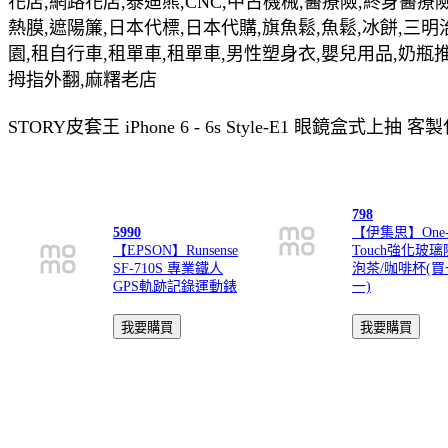
花店,網路花店,泰迪熊,CNC,中古機械,醫療險,終身醫療險
熱膜,遮陽簾,日本代標,日本代購,旗魚鬆,魚鬆,冰餅,三明
園,租自行車,租單車,租單車,男性塑身衣,嬰兒用品,奶瓶
拇指外翻,麻糬老店
STORY皮套王 iPhone 6 - 6s Style-E1 眼
798
5990
【伊集思】One
【EPSON】Runsense
Touch強化玻
SF-710S 專業鐵人
泡茶/咖啡杯(
GPS軌跡記錄運動錶
一)