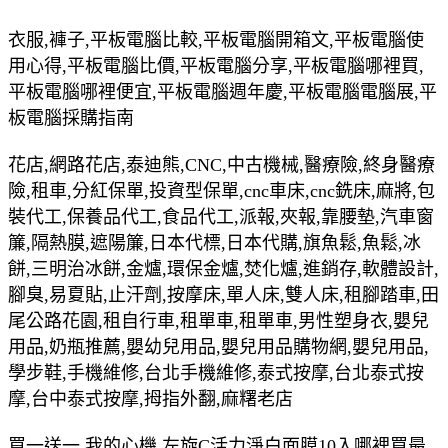
衣服,褲子,平板電腦比較,平板電腦開箱文,平板電腦使
用心得,平板電腦比價,平板電腦分享,平板電腦哪裡買,
平板電腦哪裡便宜,平板電腦週年慶,平板電腦電腦展,平
板電腦採購指南
花店,網路花店,泰迪熊,CNC,中古機械,醫療險,終身醫療
險,租車,分紅保單,投資型保單,cnc車床,cnc銑床,麻將,包
裝代工,保養品代工,食品代工,派報,夾報,靠腰墊,汽車窗
簾,隔熱膜,遮陽簾,日本代標,日本代購,旗魚鬆,魚鬆,冰
餅,三明治冰餅,金爐,環保金爐,焚化爐,進銷存,軟體設計,
腳臭,易夏貼,止汗劑,按摩床,單人床,雙人床,租腳踏車,田
尾公路花園,租自行車,租單車,租單車,男性塑身衣,嬰兒
用品,奶瓶推薦,嬰幼兒用品,嬰兒用品購物網,嬰兒用品,
學步鞋,手機維修,台北手機維修,泰式按摩,台北泰式按
摩,台中泰式按摩,拇指外翻,麻糬老店
買一送一 我的心機 左旋C活力淨白面膜10入哪裡買最