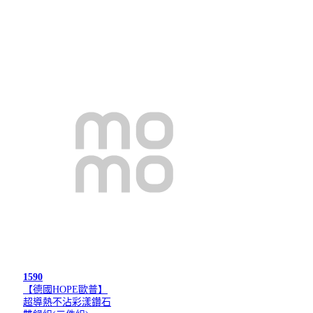
1590
【德國HOPE歐普】
超導熱不沾彩漾鑽石