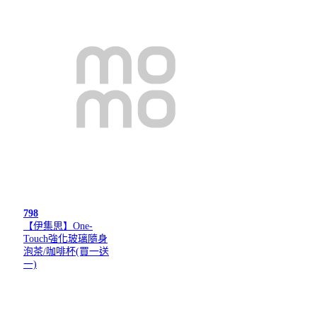
798
【伊集思】One-
Touch強化玻璃隨身
泡茶/咖啡杯(買一送
一)