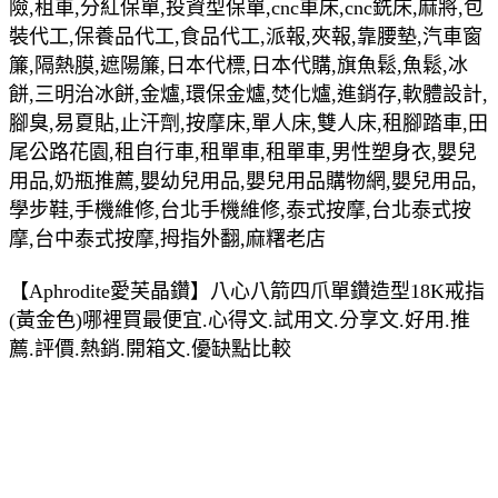
險,租車,分紅保單,投資型保單,cnc車床,cnc銑床,麻將,包
裝代工,保養品代工,食品代工,派報,夾報,靠腰墊,汽車窗
簾,隔熱膜,遮陽簾,日本代標,日本代購,旗魚鬆,魚鬆,冰
餅,三明治冰餅,金爐,環保金爐,焚化爐,進銷存,軟體設計,
腳臭,易夏貼,止汗劑,按摩床,單人床,雙人床,租腳踏車,田
尾公路花園,租自行車,租單車,租單車,男性塑身衣,嬰兒
用品,奶瓶推薦,嬰幼兒用品,嬰兒用品購物網,嬰兒用品,
學步鞋,手機維修,台北手機維修,泰式按摩,台北泰式按
摩,台中泰式按摩,拇指外翻,麻糬老店
【Aphrodite愛芙晶鑽】八心八箭四爪單鑽造型18K戒指
(黃金色)哪裡買最便宜.心得文.試用文.分享文.好用.推
薦.評價.熱銷.開箱文.優缺點比較