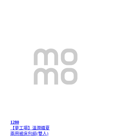
1280
【夢工場】溫潤織夏
兩用被床包組(雙人)