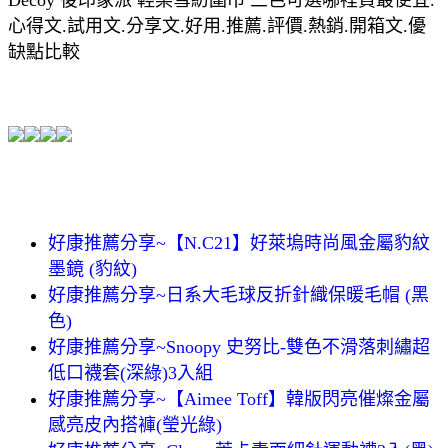
心得文.試用文.分享文.好用.推薦.評價.熱銷.開箱文.優
缺點比較
好康推薦分享~【N.C21】好萊塢時尚風金屬豹紋
墨鏡 (豹紋)
好康推薦分享~日系大毛球反折針織保暖毛帽 (黑
色)
好康推薦分享~Snoopy 史努比-雙色不滑落刺繡超
低口襪套(深綠)3入組
好康推薦分享~【Aimee Toff】韓版閃亮催燦金屬
感亮皮內搭褲(瑩光綠)