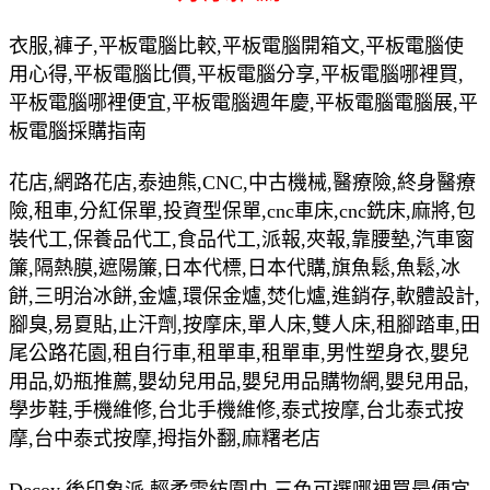
衣服,褲子,平板電腦比較,平板電腦開箱文,平板電腦使
用心得,平板電腦比價,平板電腦分享,平板電腦哪裡買,
平板電腦哪裡便宜,平板電腦週年慶,平板電腦電腦展,平
板電腦採購指南
花店,網路花店,泰迪熊,CNC,中古機械,醫療險,終身醫療
險,租車,分紅保單,投資型保單,cnc車床,cnc銑床,麻將,包
裝代工,保養品代工,食品代工,派報,夾報,靠腰墊,汽車窗
簾,隔熱膜,遮陽簾,日本代標,日本代購,旗魚鬆,魚鬆,冰
餅,三明治冰餅,金爐,環保金爐,焚化爐,進銷存,軟體設計,
腳臭,易夏貼,止汗劑,按摩床,單人床,雙人床,租腳踏車,田
尾公路花園,租自行車,租單車,租單車,男性塑身衣,嬰兒
用品,奶瓶推薦,嬰幼兒用品,嬰兒用品購物網,嬰兒用品,
學步鞋,手機維修,台北手機維修,泰式按摩,台北泰式按
摩,台中泰式按摩,拇指外翻,麻糬老店
Decoy 後印象派 輕柔雪紡圍巾 三色可選哪裡買最便宜.